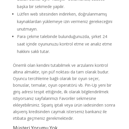
başka bir sekmede yapılır.
Lütfen web sitesinden indirirken, doğrulanmamış
kaynaklardan yüklemeye izin vermeniz gerekeceğini
unutmayın.
Para çekme talebinde bulunduğunuzda, şirket 24
saat içinde oyununuzu kontrol etme ve analiz etme
hakkını saklı tutar.
Önemli olan kendini tutabilmek ve arzularını kontrol
altına almaktır, işin püf noktası da tam olarak budur.
Oyuncu tercihlerine bağlı olarak bir oyun seçer,
bonuslar, temalar, oyun operatörü vb. Pin-Up yeni bir
giriş adresi tespit ettiğinde, ilk olarak bilgilendirilmek
istiyorsanız sayfalarımızı Favoriler sekmesine
ekleyebilirsiniz. Sipariş iptali veya ürün iadesinden sonra
alışveriş kredisinden caymak isterseniz bankanız ile
irtibata geçmeniz gerekmektedir.
Müşteri Yorumu Yok