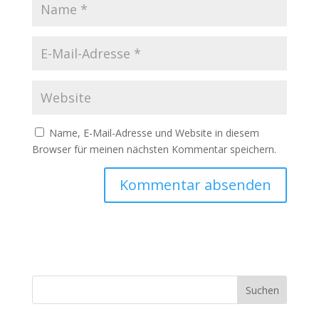
Name, E-Mail-Adresse und Website in diesem
Browser für meinen nächsten Kommentar speichern.