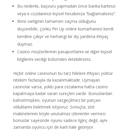
Bu nedenle, başvuru yapmadan önce banka kartınızı
veya e-cüzdanınızı kişisel hesabınıza “bağlamalısınız”.
Birisi varlığının tamamen saçma olduğunu
düşünebilir, çünkü Pin Up online kumarhanesi kendi
kendine çalışır ve herhangi bir dış yardıma ihtiyaç
duymaz.
Casino müşterilerinin pasaportlarını ve diğer kişisel
bilgilerini verdiği bölümden iletebilirsiniz.
Hiçbir online casinonun bu tarz hilelere ihtiyacı yoktur
nitekim fazlasıyla da kazanmaktadır. Uymayan
casinolar varsa, yüklü para cezalarına hatta casino
kapatmaya kadar varan süreçleri vardır. Bonuslardan
bahsetmişken, oyunun vazgeçilmez bir parçası
olduklarını belirtmek istiyoruz. Sonuçta, slot
makinelerinin böyle unutulmaz izlenimler vermesi
bonuslar sayesinde oyunu sadece ilginç değil, aynı
zamanda oyuncu için de karlı hale getiriyor.