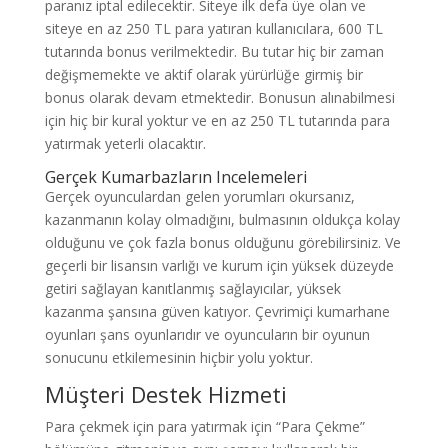
paranız iptal edilecektir. Siteye ilk defa üye olan ve
siteye en az 250 TL para yatıran kullanıcılara, 600 TL
tutarında bonus verilmektedir. Bu tutar hiç bir zaman
değişmemekte ve aktif olarak yürürlüğe girmiş bir
bonus olarak devam etmektedir. Bonusun alınabilmesi
için hiç bir kural yoktur ve en az 250 TL tutarında para
yatırmak yeterli olacaktır.
Gerçek Kumarbazların Incelemeleri
Gerçek oyunculardan gelen yorumları okursanız,
kazanmanın kolay olmadığını, bulmasının oldukça kolay
olduğunu ve çok fazla bonus olduğunu görebilirsiniz. Ve
geçerli bir lisansın varlığı ve kurum için yüksek düzeyde
getiri sağlayan kanıtlanmış sağlayıcılar, yüksek
kazanma şansına güven katıyor. Çevrimiçi kumarhane
oyunları şans oyunlarıdır ve oyuncuların bir oyunun
sonucunu etkilemesinin hiçbir yolu yoktur.
Müşteri Destek Hizmeti
Para çekmek için para yatırmak için “Para Çekme”