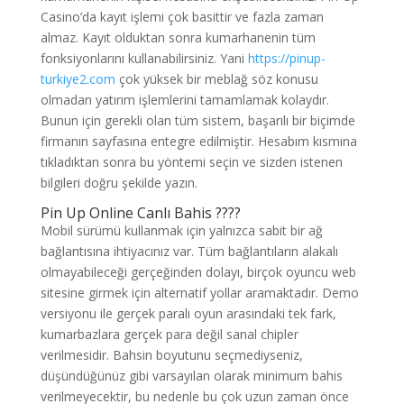
Casino’da kayıt işlemi çok basittir ve fazla zaman
almaz. Kayıt olduktan sonra kumarhanenin tüm
fonksiyonlarını kullanabilirsiniz. Yani
https://pinup-
turkiye2.com
çok yüksek bir meblağ söz konusu
olmadan yatırım işlemlerini tamamlamak kolaydır.
Bunun için gerekli olan tüm sistem, başarılı bir biçimde
firmanın sayfasına entegre edilmiştir. Hesabım kısmına
tıkladıktan sonra bu yöntemi seçin ve sizden istenen
bilgileri doğru şekilde yazın.
Pin Up Online Canlı Bahis ????
Mobil sürümü kullanmak için yalnızca sabit bir ağ
bağlantısına ihtiyacınız var. Tüm bağlantıların alakalı
olmayabileceği gerçeğinden dolayı, birçok oyuncu web
sitesine girmek için alternatif yollar aramaktadır. Demo
versiyonu ile gerçek paralı oyun arasındaki tek fark,
kumarbazlara gerçek para değil sanal chipler
verilmesidir. Bahsin boyutunu seçmediyseniz,
düşündüğünüz gibi varsayılan olarak minimum bahis
verilmeyecektir, bu nedenle bu çok uzun zaman önce