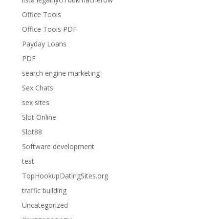
Office Tools
Office Tools PDF
Payday Loans
PDF
search engine marketing
Sex Chats
sex sites
Slot Online
Slot88
Software development
test
TopHookupDatingSites.org
traffic building
Uncategorized