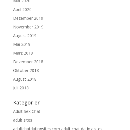
Mai 2020
April 2020
Dezember 2019
November 2019
August 2019
Mai 2019
März 2019
Dezember 2018
Oktober 2018
August 2018
Juli 2018
Kategorien
Adult Sex Chat
adult sites
adultchatdatingsites.com adult chat dating sites