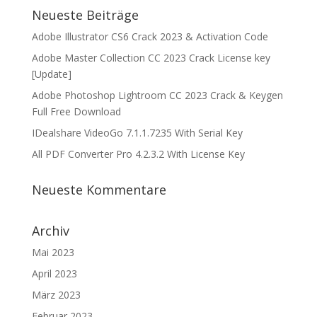
Neueste Beiträge
Adobe Illustrator CS6 Crack 2023 & Activation Code
Adobe Master Collection CC 2023 Crack License key
[Update]
Adobe Photoshop Lightroom CC 2023 Crack & Keygen
Full Free Download
IDealshare VideoGo 7.1.1.7235 With Serial Key
All PDF Converter Pro 4.2.3.2 With License Key
Neueste Kommentare
Archiv
Mai 2023
April 2023
März 2023
Februar 2023