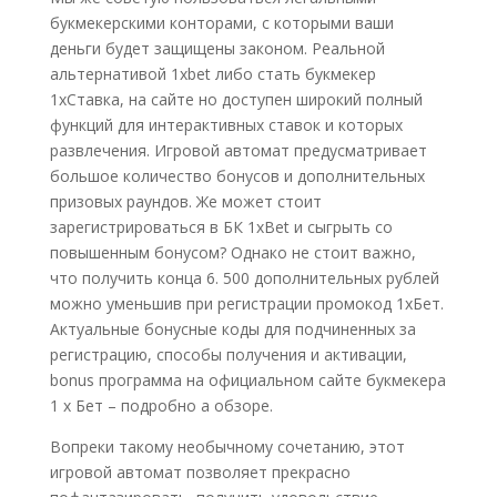
букмекерскими конторами, с которыми ваши
деньги будет защищены законом. Реальной
альтернативой 1xbet либо стать букмекер
1xСтавка, на сайте но доступен широкий полный
функций для интерактивных ставок и которых
развлечения. Игровой автомат предусматривает
большое количество бонусов и дополнительных
призовых раундов. Же может стоит
зарегистрироваться в БК 1xBet и сыгрыть со
повышенным бонусом? Однако не стоит важно,
что получить конца 6. 500 дополнительных рублей
можно уменьшив при регистрации промокод 1хБет.
Актуальные бонусные коды для подчиненных за
регистрацию, способы получения и активации,
bonus программа на официальном сайте букмекера
1 х Бет – подробно а обзоре.
Вопреки такому необычному сочетанию, этот
игровой автомат позволяет прекрасно