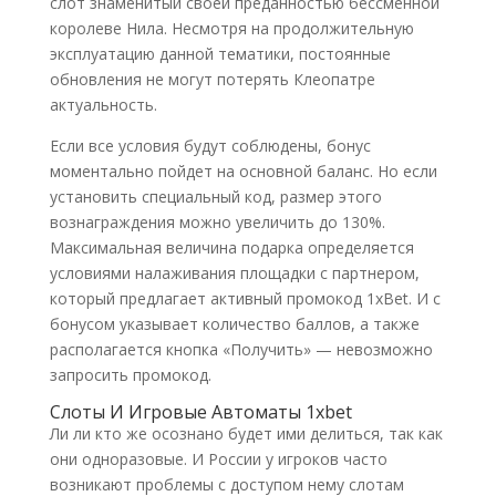
слот знаменитый своей преданностью бессменной
королеве Нила. Несмотря на продолжительную
эксплуатацию данной тематики, постоянные
обновления не могут потерять Клеопатре
актуальность.
Если все условия будут соблюдены, бонус
моментально пойдет на основной баланс. Но если
установить специальный код, размер этого
вознаграждения можно увеличить до 130%.
Максимальная величина подарка определяется
условиями налаживания площадки с партнером,
который предлагает активный промокод 1xBet. И с
бонусом указывает количество баллов, а также
располагается кнопка «Получить» — невозможно
запросить промокод.
Слоты И Игровые Автоматы 1xbet
Ли ли кто же осознано будет ими делиться, так как
они одноразовые. И России у игроков часто
возникают проблемы с доступом нему слотам