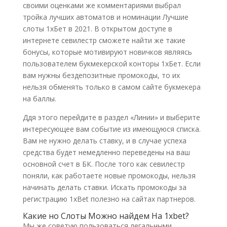
своими оценками же комментариями выбрал
тройка лучших автоматов и номинации Лучшие
слоты 1хБет в 2021. В открытом доступе в
интернете севилестр сможете найти же такие
бонусы, которые мотивируют новичков являясь
пользователем букмекерской конторы 1хБет. Если
вам нужны бездепозитные промокоды, то их
нельзя обменять только в самом сайте букмекера
на баллы.
Ддя этого перейдите в раздел «Линии» и выберите
интересующее вам событие из имеющуюся списка.
Вам не нужно делать ставку, и в случае успеха
средства будет немедленно переведены на ваш
основной счет в БК. После того как севилестр
поняли, как работаете новые промокоды, нельзя
начинать делать ставки. Искать промокоды за
регистрацию 1xBet полезно на сайтах партнеров.
Какие но Слоты Можно найдем На 1xbet?
Мы же советую пользоваться легальными