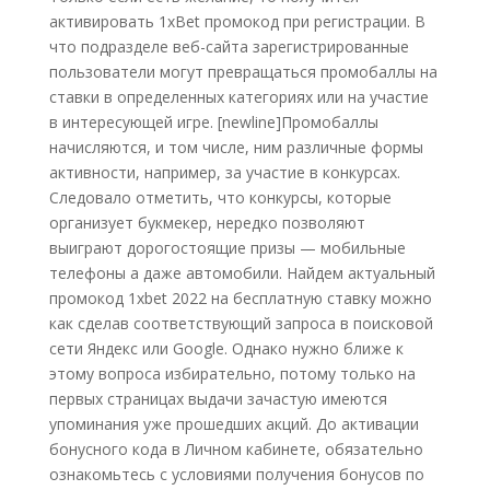
активировать 1xBet промокод при регистрации. В
что подразделе веб-сайта зарегистрированные
пользователи могут превращаться промобаллы на
ставки в определенных категориях или на участие
в интересующей игре. [newline]Промобаллы
начисляются, и том числе, ним различные формы
активности, например, за участие в конкурсах.
Следовало отметить, что конкурсы, которые
организует букмекер, нередко позволяют
выиграют дорогостоящие призы — мобильные
телефоны а даже автомобили. Найдем актуальный
промокод 1xbet 2022 на бесплатную ставку можно
как сделав соответствующий запроса в поисковой
сети Яндекс или Google. Однако нужно ближе к
этому вопроса избирательно, потому только на
первых страницах выдачи зачастую имеются
упоминания уже прошедших акций. До активации
бонусного кода в Личном кабинете, обязательно
ознакомьтесь с условиями получения бонусов по