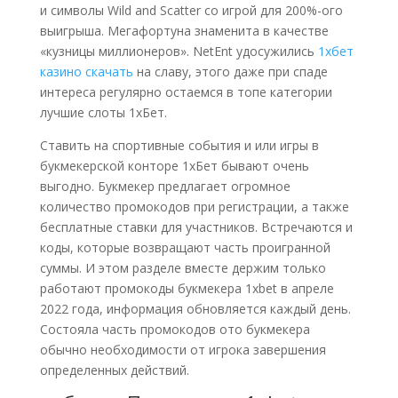
и символы Wild and Scatter со игрой для 200%-ого
выигрыша. Мегафортуна знаменита в качестве
«кузницы миллионеров». NetEnt удосужились
1хбет
казино скачать
на славу, этого даже при спаде
интереса регулярно остаемся в топе категории
лучшие слоты 1хБет.
Ставить на спортивные события и или игры в
букмекерской конторе 1хБет бывают очень
выгодно. Букмекер предлагает огромное
количество промокодов при регистрации, а также
бесплатные ставки для участников. Встречаются и
коды, которые возвращают часть проигранной
суммы. И этом разделе вместе держим только
работают промокоды букмекера 1xbet в апреле
2022 года, информация обновляется каждый день.
Состояла часть промокодов ото букмекера
обычно необходимости от игрока завершения
определенных действий.