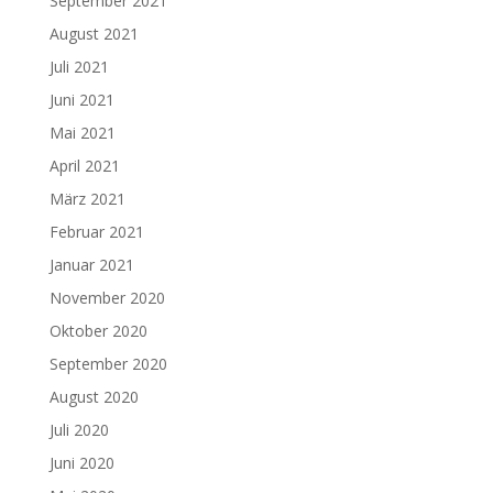
September 2021
August 2021
Juli 2021
Juni 2021
Mai 2021
April 2021
März 2021
Februar 2021
Januar 2021
November 2020
Oktober 2020
September 2020
August 2020
Juli 2020
Juni 2020