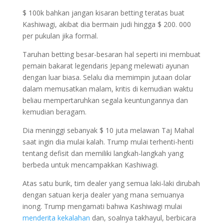
$ 100k bahkan jangan kisaran betting teratas buat
Kashiwagi, akibat dia bermain judi hingga $ 200. 000
per pukulan jika formal.
Taruhan betting besar-besaran hal seperti ini membuat
pemain bakarat legendaris Jepang melewati ayunan
dengan luar biasa. Selalu dia memimpin jutaan dolar
dalam memusatkan malam, kritis di kemudian waktu
beliau mempertaruhkan segala keuntungannya dan
kemudian beragam.
Dia meninggi sebanyak $ 10 juta melawan Taj Mahal
saat ingin dia mulai kalah. Trump mulai terhenti-henti
tentang defisit dan memiliki langkah-langkah yang
berbeda untuk mencampakkan Kashiwagi.
Atas satu burik, tim dealer yang semua laki-laki dirubah
dengan satuan kerja dealer yang mana semuanya
inong. Trump mengamati bahwa Kashiwagi mulai
menderita kekalahan
dan, soalnya takhayul, berbicara