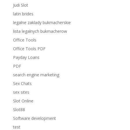
Judi Slot
latin brides
legalne zaklady bukmacherskie
lista legalnych bukmacherow
Office Tools
Office Tools PDF
Payday Loans
PDF
search engine marketing
Sex Chats
sex sites
Slot Online
Slot88
Software development
test