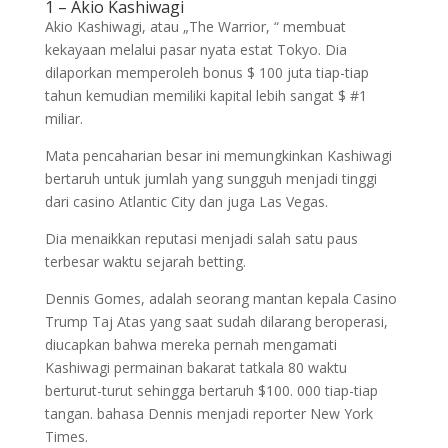
1 – Akio Kashiwagi
Akio Kashiwagi, atau „The Warrior, “ membuat
kekayaan melalui pasar nyata estat Tokyo. Dia
dilaporkan memperoleh bonus $ 100 juta tiap-tiap
tahun kemudian memiliki kapital lebih sangat $ #1
miliar.
Mata pencaharian besar ini memungkinkan Kashiwagi
bertaruh untuk jumlah yang sungguh menjadi tinggi
dari casino Atlantic City dan juga Las Vegas.
Dia menaikkan reputasi menjadi salah satu paus
terbesar waktu sejarah betting.
Dennis Gomes, adalah seorang mantan kepala Casino
Trump Taj Atas yang saat sudah dilarang beroperasi,
diucapkan bahwa mereka pernah mengamati
Kashiwagi permainan bakarat tatkala 80 waktu
berturut-turut sehingga bertaruh $100. 000 tiap-tiap
tangan. bahasa Dennis menjadi reporter New York
Times.