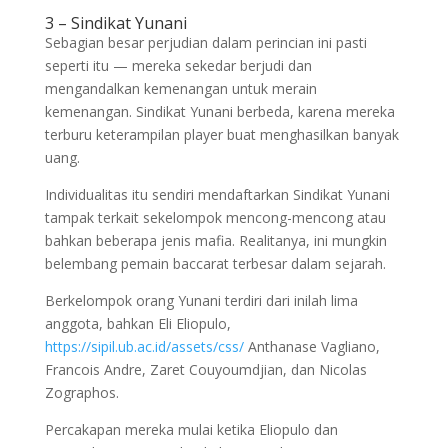
3 – Sindikat Yunani
Sebagian besar perjudian dalam perincian ini pasti
seperti itu — mereka sekedar berjudi dan
mengandalkan kemenangan untuk merain
kemenangan. Sindikat Yunani berbeda, karena mereka
terburu keterampilan player buat menghasilkan banyak
uang.
Individualitas itu sendiri mendaftarkan Sindikat Yunani
tampak terkait sekelompok mencong-mencong atau
bahkan beberapa jenis mafia. Realitanya, ini mungkin
belembang pemain baccarat terbesar dalam sejarah.
Berkelompok orang Yunani terdiri dari inilah lima
anggota, bahkan Eli Eliopulo,
https://sipil.ub.ac.id/assets/css/
Anthanase Vagliano,
Francois Andre, Zaret Couyoumdjian, dan Nicolas
Zographos.
Percakapan mereka mulai ketika Eliopulo dan