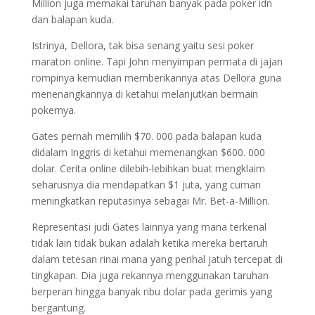
Million juga memakai taruhan banyak pada poker idn
dan balapan kuda.
Istrinya, Dellora, tak bisa senang yaitu sesi poker
maraton online. Tapi John menyimpan permata di jajan
rompinya kemudian memberikannya atas Dellora guna
menenangkannya di ketahui melanjutkan bermain
pokernya.
Gates pernah memilih $70. 000 pada balapan kuda
didalam Inggris di ketahui memenangkan $600. 000
dolar. Cerita online dilebih-lebihkan buat mengklaim
seharusnya dia mendapatkan $1 juta, yang cuman
meningkatkan reputasinya sebagai Mr. Bet-a-Million.
Representasi judi Gates lainnya yang mana terkenal
tidak lain tidak bukan adalah ketika mereka bertaruh
dalam tetesan rinai mana yang perihal jatuh tercepat di
tingkapan. Dia juga rekannya menggunakan taruhan
berperan hingga banyak ribu dolar pada gerimis yang
bergantung.