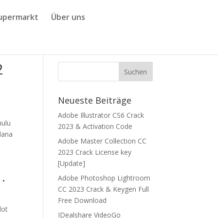
upermarkt
Über uns
2
Neueste Beiträge
Adobe Illustrator CS6 Crack
hulu
2023 & Activation Code
dana
Adobe Master Collection CC
2023 Crack License key
[Update]
.
Adobe Photoshop Lightroom
CC 2023 Crack & Keygen Full
Free Download
lot
IDealshare VideoGo