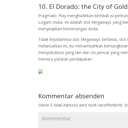
10. El Dorado: the City of Gold
Pragmatic Play menghadirkan kembali isi perbu
Logam mulia. Ini adalah slot Megaways yang bera
menyirapkan kemenangan Anda.
Tidak kejadiannya slot Megaways berbeda, slot 
melancarkan ini, itu menambahkan kemungkinan
menyubstitusi yang lain dan ciri pencar yang m
memicu putaran pendapatan.
Kommentar absenden
Deine E-Mail-Adresse wird nicht veröffentlicht.
Er