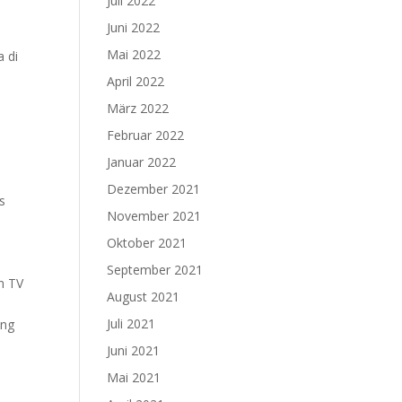
Juli 2022
Juni 2022
Mai 2022
a di
April 2022
März 2022
Februar 2022
Januar 2022
Dezember 2021
s
November 2021
Oktober 2021
September 2021
n TV
August 2021
Juli 2021
ang
Juni 2021
Mai 2021