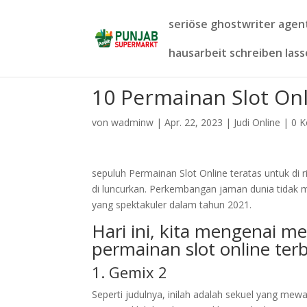
seriöse ghostwriter age
hausarbeit schreiben las
10 Permainan Slot Onl
von
wadminw
|
Apr. 22, 2023
|
Judi Online
|
0 
sepuluh Permainan Slot Online teratas untuk di 
di luncurkan. Perkembangan jaman dunia tidak
yang spektakuler dalam tahun 2021.
Hari ini, kita mengenai 
permainan slot online ter
1. Gemix 2
Seperti judulnya, inilah adalah sekuel yang mew