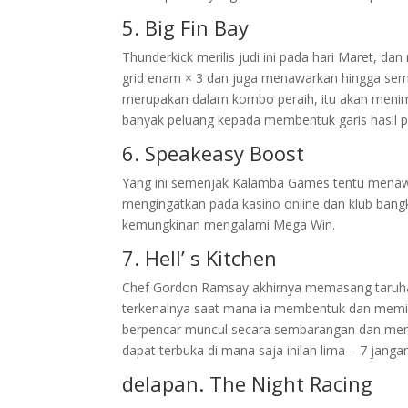
5. Big Fin Bay
Thunderkick merilis judi ini pada hari Maret, 
grid enam × 3 dan juga menawarkan hingga sembi
merupakan dalam kombo peraih, itu akan menim
banyak peluang kepada membentuk garis hasil po
6. Speakeasy Boost
Yang ini semenjak Kalamba Games tentu menawa
mengingatkan pada kasino online dan klub bangk
kemungkinan mengalami Mega Win.
7. Hell’ s Kitchen
Chef Gordon Ramsay akhirnya memasang taruhan s
terkenalnya saat mana ia membentuk dan memili
berpencar muncul secara sembarangan dan member
dapat terbuka di mana saja inilah lima – 7 jang
delapan. The Night Racing