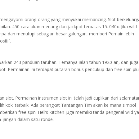
dan mengayomi orang-orang yang menyukai memancing. Slot berkeluarg
lan. 450 cara akan menang dan jackpot terbatas 15. 040x. Jika wild
pa dan menutupi sebagian besar gulungan, memberi Pemain lebih
sitif.
rkan 243 panduan taruhan. Temanya ialah tahun 1920-an, dan juga
ot. Permainan ini terdapat putaran bonus pencukup dan free spin plu
lot. Permainan instrumen slot ini telah jadi cuplikan dari selamata
h koki terbaik. Ada perangkat Tantangan Tim akan ke mana simbol
ikan free spin. Hell’s Kitchen juga memiliki tanda pengenal wild y
an-jangan dalam satu ronde.