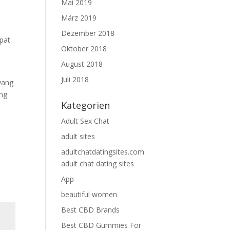
Mai 2019
März 2019
Dezember 2018
apat
Oktober 2018
August 2018
Juli 2018
yang
ang
Kategorien
Adult Sex Chat
adult sites
adultchatdatingsites.com
adult chat dating sites
App
beautiful women
Best CBD Brands
Best CBD Gummies For